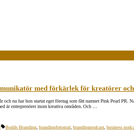
munikatör med förkärlek för kreatörer och 
ch nu har hon startat eget företag som fått namnet Pink Pearl PR. Namn
 med är entreprenörer inom kreativa områden. Och …
Etiketter:
g
Bodils Branding
,
brandingfotograf
,
brandingpodcast
,
business podca