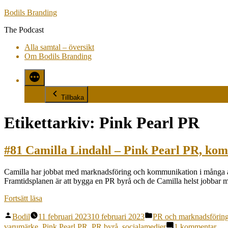
Hoppa
Bodils Branding
till
The Podcast
innehåll
Alla samtal – översikt
Om Bodils Branding
Tillbaka
Etikettarkiv:
Pink Pearl PR
#81 Camilla Lindahl – Pink Pearl PR, kom
Camilla har jobbat med marknadsföring och kommunikation i många år o
Framtidsplanen är att bygga en PR byrå och de Camilla helst jobbar
”#81
Fortsätt läsa
Camilla
Publicerat
Publicerat
Lindahl
Bodil
11 februari 2023
10 februari 2023
PR och marknadsförin
av
i
–
till
varumärke
,
Pink Pearl PR
,
PR byrå
,
socialamedier
1 kommentar