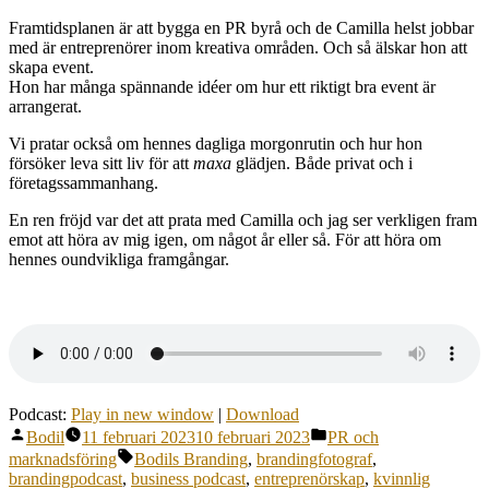
PR,
Framtidsplanen är att bygga en PR byrå och de Camilla helst jobbar
kommuni
med är entreprenörer inom kreativa områden. Och så älskar hon att
med
skapa event.
förkärlek
Hon har många spännande idéer om hur ett riktigt bra event är
för
arrangerat.
kreatörer
och
Vi pratar också om hennes dagliga morgonrutin och hur hon
att
försöker leva sitt liv för att
maxa
glädjen. Både privat och i
skapa
företagssammanhang.
event.
En ren fröjd var det att prata med Camilla och jag ser verkligen fram
emot att höra av mig igen, om något år eller så. För att höra om
hennes oundvikliga framgångar.
Podcast:
Play in new window
|
Download
Publicerat
Publicerat
Bodil
11 februari 2023
10 februari 2023
PR och
av
i
Etiketter:
marknadsföring
Bodils Branding
,
brandingfotograf
,
brandingpodcast
,
business podcast
,
entreprenörskap
,
kvinnlig