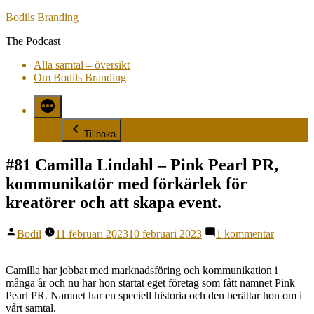
Hoppa
Bodils Branding
till
The Podcast
innehåll
Alla samtal – översikt
Om Bodils Branding
Tillbaka
#81 Camilla Lindahl – Pink Pearl PR,
kommunikatör med förkärlek för
kreatörer och att skapa event.
Publicerat
till
Bodil
11 februari 2023
10 februari 2023
1 kommentar
av
#81
Camilla
Lindahl
Camilla har jobbat med marknadsföring och kommunikation i
–
många år och nu har hon startat eget företag som fått namnet Pink
Pink
Pearl PR. Namnet har en speciell historia och den berättar hon om i
Pearl
vårt samtal.