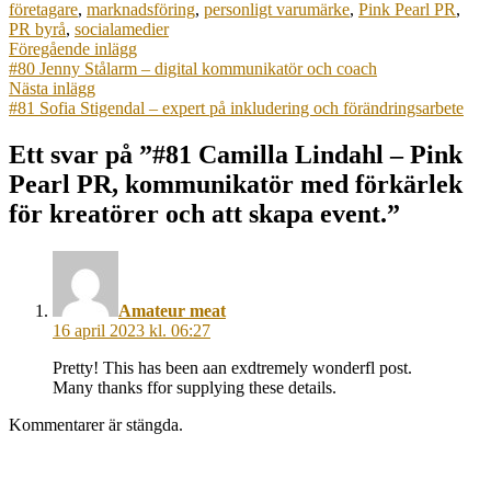
företagare
,
marknadsföring
,
personligt varumärke
,
Pink Pearl PR
,
PR byrå
,
socialamedier
Inläggsnavigering
Föregående
Föregående inlägg
inlägg:
#80 Jenny Stålarm – digital kommunikatör och coach
Nästa
Nästa inlägg
inlägg:
#81 Sofia Stigendal – expert på inkludering och förändringsarbete
Ett svar på ”#81 Camilla Lindahl – Pink
Pearl PR, kommunikatör med förkärlek
för kreatörer och att skapa event.”
säger:
Amateur meat
16 april 2023 kl. 06:27
Pretty! This has been aan exdtremely wonderfl post.
Many thanks ffor supplying these details.
Kommentarer är stängda.