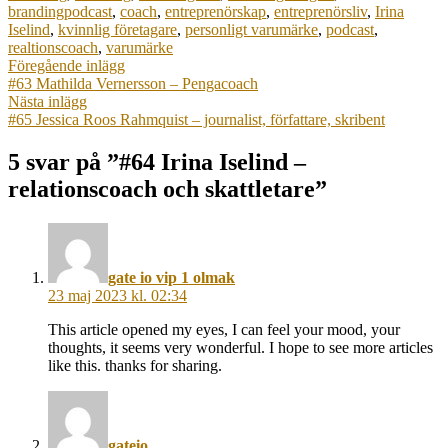
brandingpodcast
,
coach
,
entreprenörskap
,
entreprenörsliv
,
Irina
Iselind
,
kvinnlig företagare
,
personligt varumärke
,
podcast
,
realtionscoach
,
varumärke
Inläggsnavigering
Föregående
Föregående inlägg
inlägg:
#63 Mathilda Vernersson – Pengacoach
Nästa
Nästa inlägg
inlägg:
#65 Jessica Roos Rahmquist – journalist, författare, skribent
5 svar på ”#64 Irina Iselind –
relationscoach och skattletare”
säger:
gate io vip 1 olmak
23 maj 2023 kl. 02:34
This article opened my eyes, I can feel your mood, your
thoughts, it seems very wonderful. I hope to see more articles
like this. thanks for sharing.
säger:
gateio