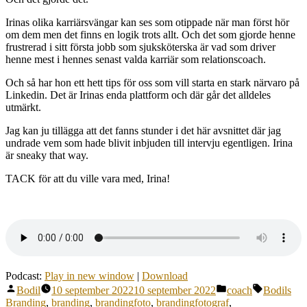
Irinas olika karriärsvängar kan ses som otippade när man först hör
om dem men det finns en logik trots allt. Och det som gjorde henne
frustrerad i sitt första jobb som sjuksköterska är vad som driver
henne mest i hennes senast valda karriär som relationscoach.
Och så har hon ett hett tips för oss som vill starta en stark närvaro på
Linkedin. Det är Irinas enda plattform och där går det alldeles
utmärkt.
Jag kan ju tillägga att det fanns stunder i det här avsnittet där jag
undrade vem som hade blivit inbjuden till intervju egentligen. Irina
är sneaky that way.
TACK för att du ville vara med, Irina!
Podcast:
Play in new window
|
Download
Publicerat
Publicerat
Etiketter:
Bodil
10 september 2022
10 september 2022
coach
Bodils
av
i
Branding
,
branding
,
brandingfoto
,
brandingfotograf
,