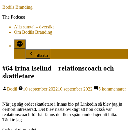
Hoppa
Bodils Branding
till
The Podcast
innehåll
Alla samtal – översikt
Om Bodils Branding
Tillbaka
#64 Irina Iselind – relationscoach och
skattletare
Publicerat
til
Bodil
10 september 2022
10 september 2022
5 kommentarer
av
#
Ir
Is
När jag såg ordet skattletare i Irinas bio på Linkedin så blev jag ju
–
oerhört intresserad. Det blev nästa oviktigt att hon också var
re
realationscoach för här fanns det flera spännande lager att hitta.
o
Tänkte jag.
sk
Och det gjorde det.