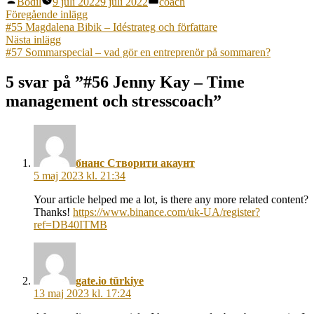
Bodil
9 juli 2022
9 juli 2022
coach
av
i
Inläggsnavigering
Föregående
Föregående inlägg
inlägg:
#55 Magdalena Bibik – Idéstrateg och författare
Nästa
Nästa inlägg
inlägg:
#57 Sommarspecial – vad gör en entreprenör på sommaren?
5 svar på ”#56 Jenny Kay – Time
management och stresscoach”
säger:
бнанс Створити акаунт
5 maj 2023 kl. 21:34
Your article helped me a lot, is there any more related content?
Thanks!
https://www.binance.com/uk-UA/register?
ref=DB40ITMB
säger:
gate.io türkiye
13 maj 2023 kl. 17:24