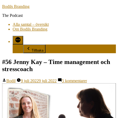
Hoppa
Bodils Branding
till
The Podcast
innehåll
Alla samtal – översikt
Om Bodils Branding
Tillbaka
#56 Jenny Kay – Time management och
stresscoach
Publicerat
till
Bodil
9 juli 2022
9 juli 2022
5 kommentarer
av
#56
Jenny
Kay
–
Time
management
och
stresscoach