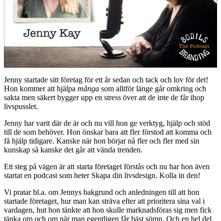
Jenny startade sitt företag för ett år sedan och tack och lov för det!
Hon kommer att hjälpa
många
som alltför länge går omkring och
sakta men säkert bygger upp en stress över att de inte de får ihop
livspusslet.
Jenny har varit där de är och nu vill hon ge verktyg, hjälp och stöd
till de som behöver. Hon önskar bara att fler förstod att komma och
få hjälp tidigare. Kanske när hon börjar nå fler och fler med sin
kunskap så kanske det går att vända trenden.
Ett steg på vägen är att starta företaget förstås och nu har hon även
startat en podcast som heter Skapa din livsdesign. Kolla in den!
Vi pratar bl.a. om Jennys bakgrund och anledningen till att hon
startade företaget, hur man kan sträva efter att prioritera sina val i
vardagen, hut hon tänkte att hon skulle marknadsföras sig men fick
tänka om och om när man egentligen får bäst sömn. Och en hel del