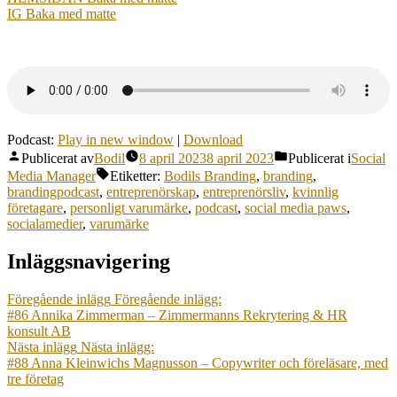
IG Baka med matte
Podcast:
Play in new window
|
Download
Publicerat av
Bodil
8 april 2023
8 april 2023
Publicerat i
Social
Media Manager
Etiketter:
Bodils Branding
,
branding
,
brandingpodcast
,
entreprenörskap
,
entreprenörsliv
,
kvinnlig
företagare
,
personligt varumärke
,
podcast
,
social media paws
,
socialamedier
,
varumärke
Inläggsnavigering
Föregående inlägg
Föregående inlägg:
#86 Annika Zimmerman – Zimmermanns Rekrytering & HR
konsult AB
Nästa inlägg
Nästa inlägg:
#88 Anna Kleinwichs Magnusson – Copywriter och föreläsare, med
tre företag