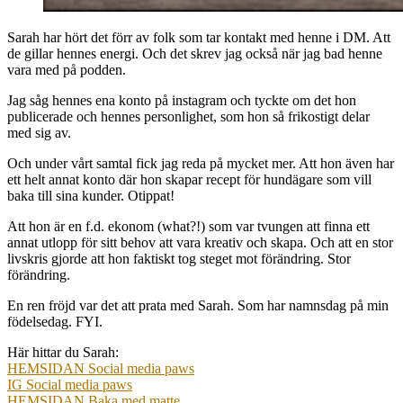
Sarah har hört det förr av folk som tar kontakt med henne i DM. Att
de gillar hennes energi. Och det skrev jag också när jag bad henne
vara med på podden.
Jag såg hennes ena konto på instagram och tyckte om det hon
publicerade och hennes personlighet, som hon så frikostigt delar
med sig av.
Och under vårt samtal fick jag reda på mycket mer. Att hon även har
ett helt annat konto där hon skapar recept för hundägare som vill
baka till sina kunder. Otippat!
Att hon är en f.d. ekonom (what?!) som var tvungen att finna ett
annat utlopp för sitt behov att vara kreativ och skapa. Och att en stor
livskris gjorde att hon faktiskt tog steget mot förändring. Stor
förändring.
En ren fröjd var det att prata med Sarah. Som har namnsdag på min
födelsedag. FYI.
Här hittar du Sarah:
HEMSIDAN Social media paws
IG Social media paws
HEMSIDAN Baka med matte