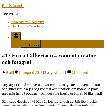
Hoppa
Bodils Branding
till
The Podcast
innehåll
Alla samtal – översikt
Om Bodils Branding
Tillbaka
#17 Erica Gilbertson – content creator
och fotograf
Publicerat
till
Bodil
14 augusti 2021
13 augusti 2021
3 kommentarer
av
#17
Erica
Gilberts
Jag såg Erica på en live hon var med i och tyckte hon verkade kul
–
och intressant. Så jag tog kontakt och undrade om hon ville prata
content
med mig här på podden – och det ville hon! Jag blir alltid lika glad!
creator
Så visade det sig att vi båda är fotografer och det blir lite mycket
och
snack om just den branschen men jag hoppas det kan förlåtas
fotograf