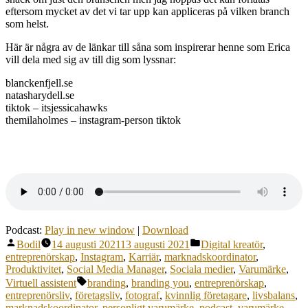
eftersom mycket av det vi tar upp kan appliceras på vilken branch
som helst.
Här är några av de länkar till såna som inspirerar henne som Erica
vill dela med sig av till dig som lyssnar:
blanckenfjell.se
natasharydell.se
tiktok – itsjessicahawks
themilaholmes – instagram-person tiktok
Podcast:
Play in new window
|
Download
Publicerat
Publicerat
Bodil
14 augusti 2021
13 augusti 2021
Digital kreatör
,
av
i
entreprenörskap
,
Instagram
,
Karriär
,
marknadskoordinator
,
Produktivitet
,
Social Media Manager
,
Sociala medier
,
Varumärke
,
Etiketter:
Virtuell assistent
branding
,
branding you
,
entreprenörskap
,
entreprenörsliv
,
företagsliv
,
fotograf
,
kvinnlig företagare
,
livsbalans
,
marknadskoordinator
,
personligt varumärke
,
podcast
,
varumärke
,