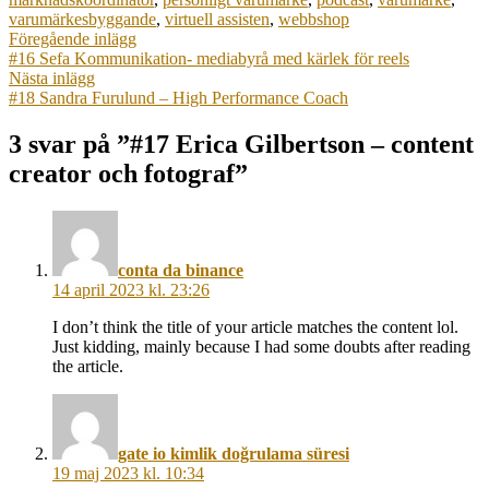
varumärkesbyggande
,
virtuell assisten
,
webbshop
Inläggsnavigering
Föregående
Föregående inlägg
inlägg:
#16 Sefa Kommunikation- mediabyrå med kärlek för reels
Nästa
Nästa inlägg
inlägg:
#18 Sandra Furulund – High Performance Coach
3 svar på ”#17 Erica Gilbertson – content
creator och fotograf”
säger:
conta da binance
14 april 2023 kl. 23:26
I don’t think the title of your article matches the content lol.
Just kidding, mainly because I had some doubts after reading
the article.
säger:
gate io kimlik doğrulama süresi
19 maj 2023 kl. 10:34